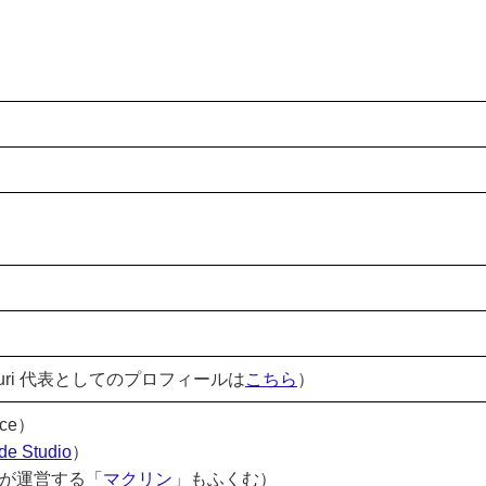
uri 代表としてのプロフィールは
こちら
）
ce）
de Studio
）
表が運営する「
マクリン
」もふくむ）