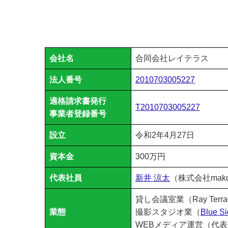
会社名
合同会社レイテラス
法人番号
2010703005227
適格請求書発行
T2010703005227
事業者登録番号
設立
令和2年4月27日
資本金
300万円
代表社員
新井 涼太
（株式会社mak
貸し会議室業（Ray Terra
業態
撮影スタジオ業（
Blue Si
WEBメディア運営（代