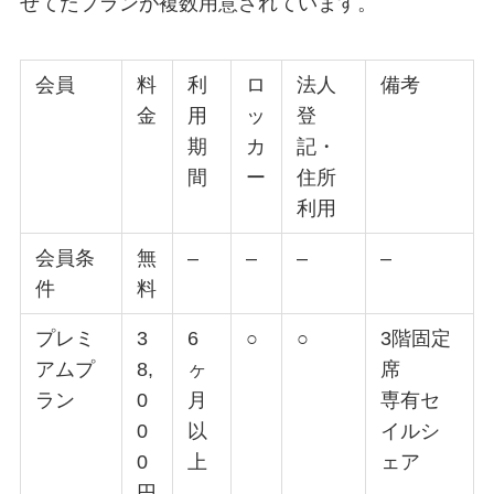
せてたプランが複数用意されています。
会員
料
利
ロ
法人
備考
金
用
ッ
登
期
カ
記・
間
ー
住所
利用
会員条
無
–
–
–
–
件
料
プレミ
3
6
○
○
3階固定
アムプ
8,
ヶ
席
ラン
0
月
専有セ
0
以
イルシ
0
上
ェア
円