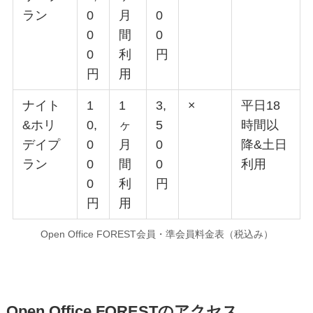
ラン
0
月
0
0
間
0
0
利
円
円
用
ナイト
1
1
3,
×
平日18
&ホリ
0,
ヶ
5
時間以
デイプ
0
月
0
降&土日
ラン
0
間
0
利用
0
利
円
円
用
Open Office FOREST会員・準会員料金表（税込み）
Open Office FORESTのアクセス