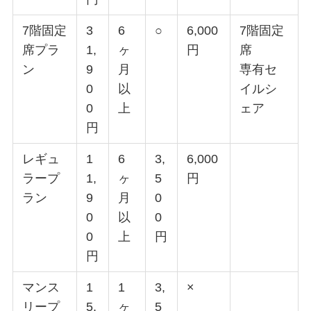
7階固定
3
6
○
6,000
7階固定
席プラ
1,
ヶ
円
席
ン
9
月
専有セ
0
以
イルシ
0
上
ェア
円
レギュ
1
6
3,
6,000
ラープ
1,
ヶ
5
円
ラン
9
月
0
0
以
0
0
上
円
円
マンス
1
1
3,
×
リープ
5,
ヶ
5