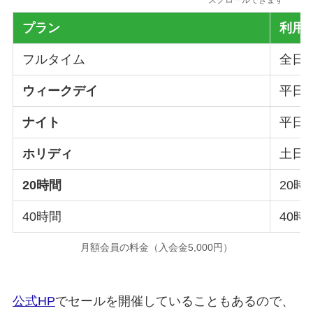
スクロールできます
プラン
利用
フルタイム
全日 7
ウィークデイ
平日 1
ナイト
平日 1
ホリディ
土日 7
20時間
20
40時間
40
月額会員の料金（入会金5,000円）
公式HP
でセールを開催していることもあるので、