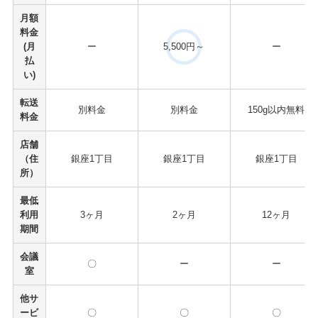
月額
料金
(月
ー
5,500円～
ー
払
い)
転送
別料金
別料金
150g以内無料
料金
店舗
（住
銀座1丁目
銀座1丁目
銀座1丁目
所）
最低
利用
3ヶ月
2ヶ月
12ヶ月
期間
会議
〇
ー
ー
室
他サ
ービ
〇
〇
〇