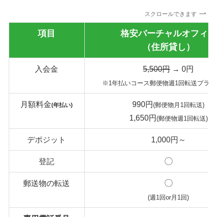
スクロールできます
項目
格安バーチャルオフィス
（住所貸し）
入会金
5,500円
→ 0円
※1年払いコース郵便物週1回転送プラン
月額料金
990円
(郵便物月1回転送)
(年払い)
1,650円
(郵便物週1回転送)
デポジット
1,000円～
〇
登記
〇
郵送物の転送
(週1回or月1回)