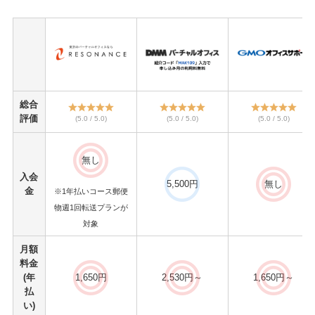
総合
評価
(5.0 / 5.0)
(5.0 / 5.0)
(5.0 / 5.0)
無し
入会
5,500円
無し
金
※1年払いコース郵便
物週1回転送プランが
対象
月額
料金
(年
1,650円
2,530円～
1,650円～
払
い)