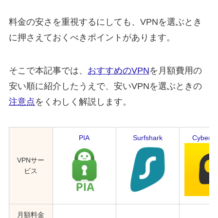
料金の安さを重視するにしても、VPNを選ぶとき
に押さえておくべきポイントがあります。
そこで本記事では、
おすすめのVPN
を月額費用の
安い順に紹介したうえで、安いVPNを選ぶときの
注意点
をくわしく解説します。
PIA
Surfshark
CyberG
VPNサー
ビス
月額料金