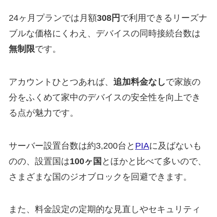
24ヶ月プランでは月額
308円
で利用できるリーズナ
ブルな価格にくわえ、デバイスの同時接続台数は
無制限
です。
アカウントひとつあれば、
追加料金なし
で家族の
分をふくめて家中のデバイスの安全性を向上でき
る点が魅力です。
サーバー設置台数は約3,200台と
PIA
に及ばないも
のの、設置国は
100ヶ国
とほかと比べて多いので、
さまざまな国のジオブロックを回避できます。
また、料金設定の定期的な見直しやセキュリティ