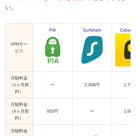
い。
PIA
Surfshark
CyberG
VPNサー
ビス
月額料金
（1ヶ月契
ー
2,308円
1,79
約）
月額料金
（6ヶ月契
920円
ー
1,00
約）
月額料金