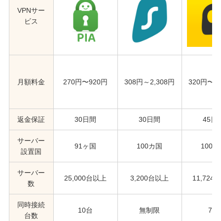
VPNサー
ビス
月額料金
270円〜920円
308円～2,308円
320円〜1,
返金保証
30日間
30日間
45日
サーバー
91ヶ国
100カ国
100
設置国
サーバー
25,000台以上
3,200台以上
11,724
数
同時接続
10台
無制限
7台
台数