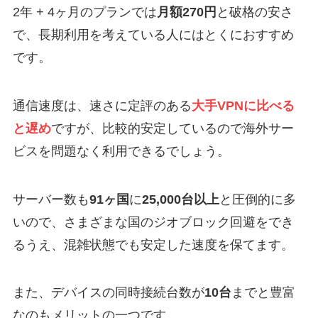
2年 + 4ヶ月のプランでは
月額270円
と破格の安さ
で、長期利用を考えている人にはとくにおすすめ
です。
通信速度は、速さに定評のある
大手VPNに比べる
と遅め
ですが、比較的安定しているので海外サー
ビスを問題なく利用できるでしょう。
サーバー数も
91ヶ国
に
25,000台以上
と圧倒的に多
いので、さまざまな国のジオブロック回避をでき
るうえ、混雑状態でも安定した速度を保てます。
また、デバイスの同時接続台数が
10台
までと豊富
なのもメリットの一つです。