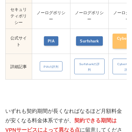
セキュリ
ノーログポリシ
ノーログポリシ
ノーログ
ティポリ
ー
ー
ー
シー
公式サイ
CyberG
PIA
Surfshark
t
ト
Surfsharkの評
CyberGh
詳細記事
PIAの評判
判
評判
いずれも契約期間が長くなればなるほど月額料金
が安くなる料金体系ですが、
契約できる期間は
VPNサービスによって異なる点
に留意してくださ