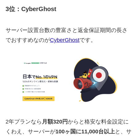
3位：CyberGhost
サーバー設置台数の豊富さと返金保証期間の長さ
でおすすめなのが
CyberGhost
です。
2年プランなら
月額320円
からと格安な料金設定に
くわえ、サーバーが
100ヶ国に11,000台以上
と、サ