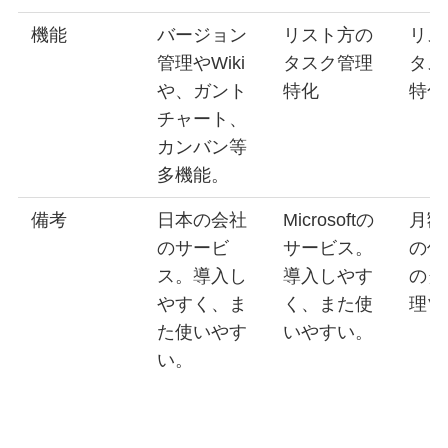
機能
バージョン
リスト方の
リス
管理やWiki
タスク管理
タス
や、ガント
特化
特化
チャート、
カンバン等
多機能。
備考
日本の会社
Microsoftの
月額
のサービ
サービス。
の低
ス。導入し
導入しやす
のタ
やすく、ま
く、また使
理ツ
た使いやす
いやすい。
い。